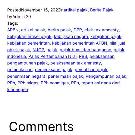
Posted
November 15, 2022
in
artikel pajak
, 
Berita Pajak
by
Admin 20
Tags:
APBN
, 
artikel pajak
, 
berita pajak
, 
DPR
, 
efek tax amnesty
, 
kebijakan artikel pajak
, 
kebijakan negara
, 
kebijakan pajak
, 
kebijakan pemerintah
, 
kebijakan pemerintah APBN
, 
nilai jual
objek pajak
, 
NJOP
, 
pajak
, 
pajak bumi dan bangunan
, 
pajak
indonesia
, 
Pajak Pertambahan Nilai
, 
PBB
, 
pelaksanaan
pengampunan pajak
, 
pelaksanaan tax amnesty
, 
pemeriksaan
, 
pemeriksaan pajak
, 
pemutihan pajak
, 
penerimaan negara
, 
penerimaan pajak
, 
Pengampunan pajak
, 
PPh
, 
PPh migas
, 
PPh nonmigas
, 
PPn
, 
repatriasi dana dari
luar negeri
Comments