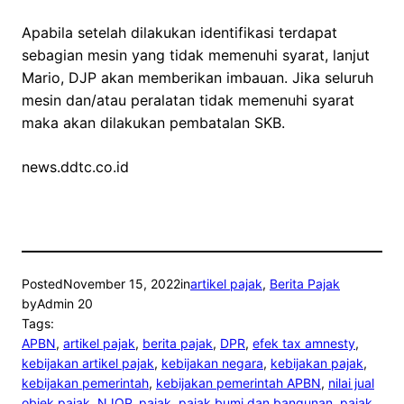
Apabila setelah dilakukan identifikasi terdapat
sebagian mesin yang tidak memenuhi syarat, lanjut
Mario, DJP akan memberikan imbauan. Jika seluruh
mesin dan/atau peralatan tidak memenuhi syarat
maka akan dilakukan pembatalan SKB.
news.ddtc.co.id
Posted
November 15, 2022
in
artikel pajak
, 
Berita Pajak
by
Admin 20
Tags:
APBN
, 
artikel pajak
, 
berita pajak
, 
DPR
, 
efek tax amnesty
, 
kebijakan artikel pajak
, 
kebijakan negara
, 
kebijakan pajak
, 
kebijakan pemerintah
, 
kebijakan pemerintah APBN
, 
nilai jual
objek pajak
, 
NJOP
, 
pajak
, 
pajak bumi dan bangunan
, 
pajak