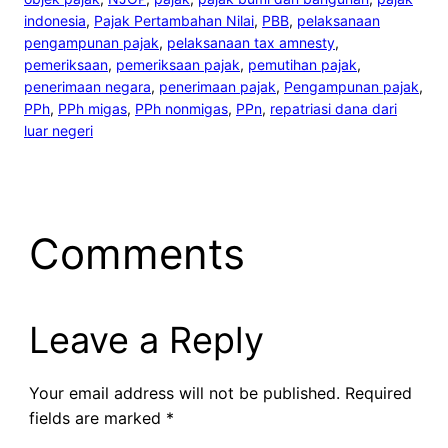
indonesia
, 
Pajak Pertambahan Nilai
, 
PBB
, 
pelaksanaan
pengampunan pajak
, 
pelaksanaan tax amnesty
, 
pemeriksaan
, 
pemeriksaan pajak
, 
pemutihan pajak
, 
penerimaan negara
, 
penerimaan pajak
, 
Pengampunan pajak
, 
PPh
, 
PPh migas
, 
PPh nonmigas
, 
PPn
, 
repatriasi dana dari
luar negeri
Comments
Leave a Reply
Your email address will not be published.
Required
fields are marked
*