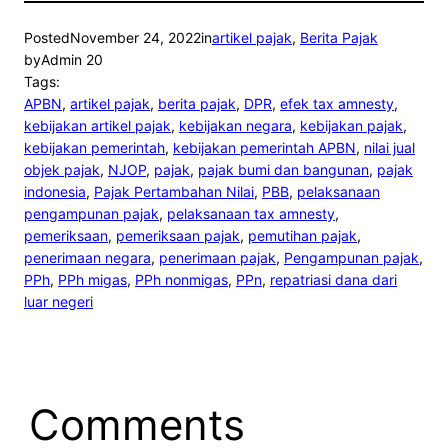
Posted
November 24, 2022
in
artikel pajak
, 
Berita Pajak
by
Admin 20
Tags:
APBN
, 
artikel pajak
, 
berita pajak
, 
DPR
, 
efek tax amnesty
, 
kebijakan artikel pajak
, 
kebijakan negara
, 
kebijakan pajak
, 
kebijakan pemerintah
, 
kebijakan pemerintah APBN
, 
nilai jual
objek pajak
, 
NJOP
, 
pajak
, 
pajak bumi dan bangunan
, 
pajak
indonesia
, 
Pajak Pertambahan Nilai
, 
PBB
, 
pelaksanaan
pengampunan pajak
, 
pelaksanaan tax amnesty
, 
pemeriksaan
, 
pemeriksaan pajak
, 
pemutihan pajak
, 
penerimaan negara
, 
penerimaan pajak
, 
Pengampunan pajak
, 
PPh
, 
PPh migas
, 
PPh nonmigas
, 
PPn
, 
repatriasi dana dari
luar negeri
Comments