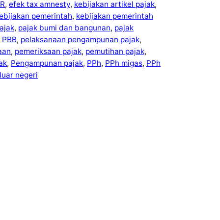
R
, 
efek tax amnesty
, 
kebijakan artikel pajak
, 
ebijakan pemerintah
, 
kebijakan pemerintah
ajak
, 
pajak bumi dan bangunan
, 
pajak
 
PBB
, 
pelaksanaan pengampunan pajak
, 
aan
, 
pemeriksaan pajak
, 
pemutihan pajak
, 
ak
, 
Pengampunan pajak
, 
PPh
, 
PPh migas
, 
PPh
luar negeri