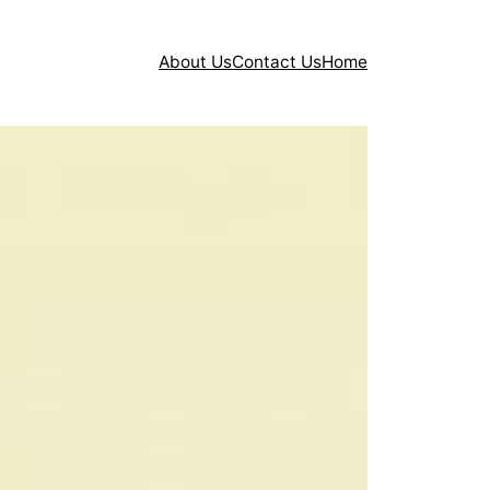
About Us
Contact Us
Home