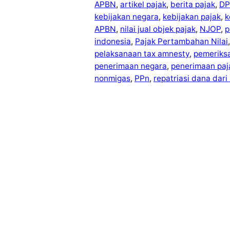
APBN
, 
artikel pajak
, 
berita pajak
, 
DP
kebijakan negara
, 
kebijakan pajak
, 
k
APBN
, 
nilai jual objek pajak
, 
NJOP
, 
p
indonesia
, 
Pajak Pertambahan Nilai
,
pelaksanaan tax amnesty
, 
pemeriks
penerimaan negara
, 
penerimaan paj
nonmigas
, 
PPn
, 
repatriasi dana dari 