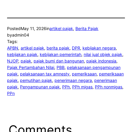
Posted
May 11, 2026
in
artikel pajak
, 
Berita Pajak
by
admin04
Tags:
APBN
, 
artikel pajak
, 
berita pajak
, 
DPR
, 
kebijakan negara
, 
kebijakan pajak
, 
kebijakan pemerintah
, 
nilai jual objek pajak
, 
NJOP
, 
pajak
, 
pajak bumi dan bangunan
, 
pajak indonesia
, 
Pajak Pertambahan Nilai
, 
PBB
, 
pelaksanaan pengampunan
pajak
, 
pelaksanaan tax amnesty
, 
pemeriksaan
, 
pemeriksaan
pajak
, 
pemutihan pajak
, 
penerimaan negara
, 
penerimaan
pajak
, 
Pengampunan pajak
, 
PPh
, 
PPh migas
, 
PPh nonmigas
, 
PPn
Comments