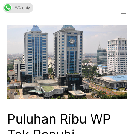
Skip
WA only
to
content
Puluhan Ribu WP