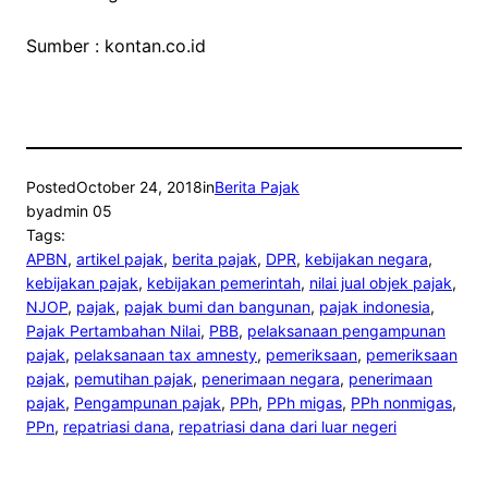
Sumber : kontan.co.id
Posted
October 24, 2018
in
Berita Pajak
by
admin 05
Tags:
APBN
, 
artikel pajak
, 
berita pajak
, 
DPR
, 
kebijakan negara
, 
kebijakan pajak
, 
kebijakan pemerintah
, 
nilai jual objek pajak
, 
NJOP
, 
pajak
, 
pajak bumi dan bangunan
, 
pajak indonesia
, 
Pajak Pertambahan Nilai
, 
PBB
, 
pelaksanaan pengampunan
pajak
, 
pelaksanaan tax amnesty
, 
pemeriksaan
, 
pemeriksaan
pajak
, 
pemutihan pajak
, 
penerimaan negara
, 
penerimaan
pajak
, 
Pengampunan pajak
, 
PPh
, 
PPh migas
, 
PPh nonmigas
, 
PPn
, 
repatriasi dana
, 
repatriasi dana dari luar negeri