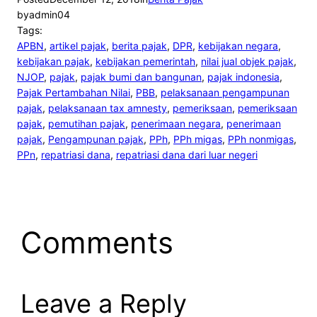
by
admin04
Tags:
APBN
, 
artikel pajak
, 
berita pajak
, 
DPR
, 
kebijakan negara
, 
kebijakan pajak
, 
kebijakan pemerintah
, 
nilai jual objek pajak
, 
NJOP
, 
pajak
, 
pajak bumi dan bangunan
, 
pajak indonesia
, 
Pajak Pertambahan Nilai
, 
PBB
, 
pelaksanaan pengampunan
pajak
, 
pelaksanaan tax amnesty
, 
pemeriksaan
, 
pemeriksaan
pajak
, 
pemutihan pajak
, 
penerimaan negara
, 
penerimaan
pajak
, 
Pengampunan pajak
, 
PPh
, 
PPh migas
, 
PPh nonmigas
, 
PPn
, 
repatriasi dana
, 
repatriasi dana dari luar negeri
Comments
Leave a Reply