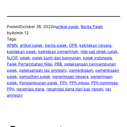
Posted
October 28, 2022
in
artikel pajak
, 
Berita Pajak
by
Admin 12
Tags:
APBN
, 
artikel pajak
, 
berita pajak
, 
DPR
, 
kebijakan negara
, 
kebijakan pajak
, 
kebijakan pemerintah
, 
nilai jual objek pajak
, 
NJOP
, 
pajak
, 
pajak bumi dan bangunan
, 
pajak indonesia
, 
Pajak Pertambahan Nilai
, 
PBB
, 
pelaksanaan pengampunan
pajak
, 
pelaksanaan tax amnesty
, 
pemeriksaan
, 
pemeriksaan
pajak
, 
pemutihan pajak
, 
penerimaan negara
, 
penerimaan
pajak
, 
Pengampunan pajak
, 
PPh
, 
PPh migas
, 
PPh nonmigas
, 
PPn
, 
repatriasi dana
, 
repatriasi dana dari luar negeri
, 
tax
amnesty