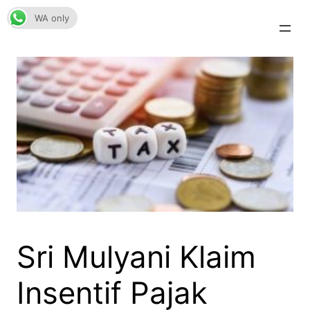
Skip
WA only
to
content
Sri Mulyani Klaim
Insentif Pajak