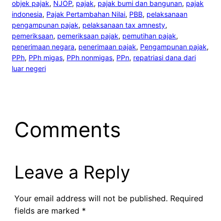
objek pajak
, 
NJOP
, 
pajak
, 
pajak bumi dan bangunan
, 
pajak
indonesia
, 
Pajak Pertambahan Nilai
, 
PBB
, 
pelaksanaan
pengampunan pajak
, 
pelaksanaan tax amnesty
, 
pemeriksaan
, 
pemeriksaan pajak
, 
pemutihan pajak
, 
penerimaan negara
, 
penerimaan pajak
, 
Pengampunan pajak
, 
PPh
, 
PPh migas
, 
PPh nonmigas
, 
PPn
, 
repatriasi dana dari
luar negeri
Comments
Leave a Reply
Your email address will not be published.
Required
fields are marked
*