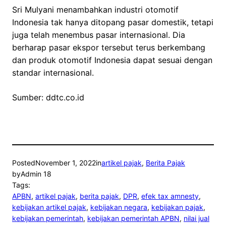
Sri Mulyani menambahkan industri otomotif
Indonesia tak hanya ditopang pasar domestik, tetapi
juga telah menembus pasar internasional. Dia
berharap pasar ekspor tersebut terus berkembang
dan produk otomotif Indonesia dapat sesuai dengan
standar internasional.
Sumber: ddtc.co.id
Posted
November 1, 2022
in
artikel pajak
, 
Berita Pajak
by
Admin 18
Tags:
APBN
, 
artikel pajak
, 
berita pajak
, 
DPR
, 
efek tax amnesty
, 
kebijakan artikel pajak
, 
kebijakan negara
, 
kebijakan pajak
, 
kebijakan pemerintah
, 
kebijakan pemerintah APBN
, 
nilai jual