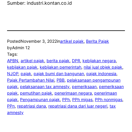
Sumber: industri.kontan.co.id
Posted
November 3, 2022
in
artikel pajak
, 
Berita Pajak
by
Admin 12
Tags:
APBN
, 
artikel pajak
, 
berita pajak
, 
DPR
, 
kebijakan negara
, 
kebijakan pajak
, 
kebijakan pemerintah
, 
nilai jual objek pajak
, 
NJOP
, 
pajak
, 
pajak bumi dan bangunan
, 
pajak indonesia
, 
Pajak Pertambahan Nilai
, 
PBB
, 
pelaksanaan pengampunan
pajak
, 
pelaksanaan tax amnesty
, 
pemeriksaan
, 
pemeriksaan
pajak
, 
pemutihan pajak
, 
penerimaan negara
, 
penerimaan
pajak
, 
Pengampunan pajak
, 
PPh
, 
PPh migas
, 
PPh nonmigas
, 
PPn
, 
repatriasi dana
, 
repatriasi dana dari luar negeri
, 
tax
amnesty