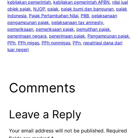
kebijakan pemerintah
, 
kebijakan pemerintah APBN
, 
nilai jual
objek pajak
, 
NJOP
, 
pajak
, 
pajak bumi dan bangunan
, 
pajak
indonesia
, 
Pajak Pertambahan Nilai
, 
PBB
, 
pelaksanaan
pengampunan pajak
, 
pelaksanaan tax amnesty
, 
pemeriksaan
, 
pemeriksaan pajak
, 
pemutihan pajak
, 
penerimaan negara
, 
penerimaan pajak
, 
Pengampunan pajak
, 
PPh
, 
PPh migas
, 
PPh nonmigas
, 
PPn
, 
repatriasi dana dari
luar negeri
Comments
Leave a Reply
Your email address will not be published.
Required