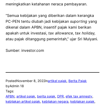
meningkatkan ketahanan neraca pembayaran.
“Semua kebijakan yang diberikan dalam kerangka
PC-PEN tentu diubah jadi kebijakan
suporting
yang
dikenal dalam APBN, insentif pajak kami berikan
apakah untuk investasi,
tax allowance
,
tax holiday,
atau pajak ditanggung pemerintah,” ujar Sri Mulyani.
Sumber: investor.com
Posted
November 8, 2022
in
artikel pajak
, 
Berita Pajak
by
Admin 18
Tags:
APBN
, 
artikel pajak
, 
berita pajak
, 
DPR
, 
efek tax amnesty
, 
kebijakan artikel pajak
, 
kebijakan negara
, 
kebijakan pajak
, 