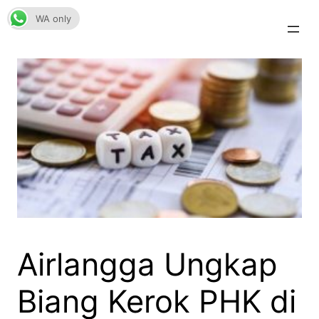
Skip
WA only
to
content
Airlangga Ungkap
Biang Kerok PHK di