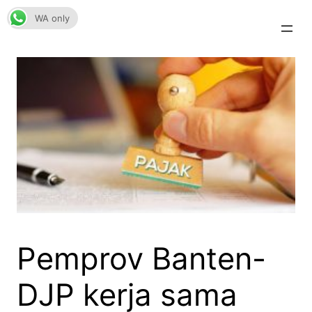
Skip
WA only
to
content
Pemprov Banten-
DJP kerja sama