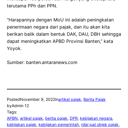
terutama PPh dan PPN.
“Harapannya dengan MoU ini adalah peningkatan
penerimaan negara dari pajak, dan itu akan kita
berikan balik dalam bentuk DAK, DAU, DBH sehingga
dapat meningkatkan APBD Provinsi Banten,” kata
Yoyok.
Sumber: banten.antaranews.com
Posted
November 9, 2022
in
artikel pajak
, 
Berita Pajak
by
Admin 12
Tags:
APBN
, 
artikel pajak
, 
berita pajak
, 
DPR
, 
kebijakan negara
, 
kebijakan pajak
, 
kebijakan pemerintah
, 
nilai jual objek pajak
, 