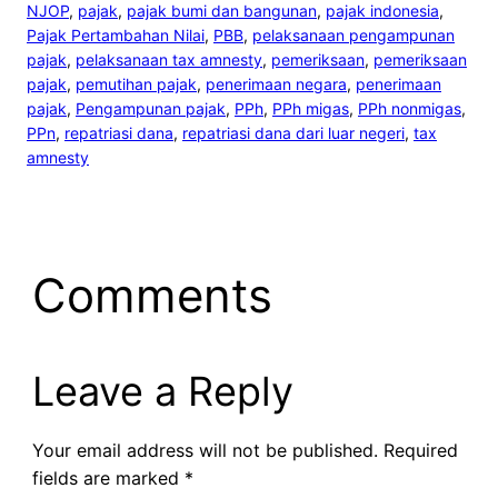
NJOP
, 
pajak
, 
pajak bumi dan bangunan
, 
pajak indonesia
, 
Pajak Pertambahan Nilai
, 
PBB
, 
pelaksanaan pengampunan
pajak
, 
pelaksanaan tax amnesty
, 
pemeriksaan
, 
pemeriksaan
pajak
, 
pemutihan pajak
, 
penerimaan negara
, 
penerimaan
pajak
, 
Pengampunan pajak
, 
PPh
, 
PPh migas
, 
PPh nonmigas
, 
PPn
, 
repatriasi dana
, 
repatriasi dana dari luar negeri
, 
tax
amnesty
Comments
Leave a Reply
Your email address will not be published.
Required
fields are marked
*