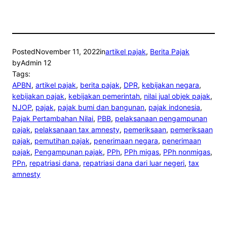
Posted
November 11, 2022
in
artikel pajak
, 
Berita Pajak
by
Admin 12
Tags:
APBN
, 
artikel pajak
, 
berita pajak
, 
DPR
, 
kebijakan negara
, 
kebijakan pajak
, 
kebijakan pemerintah
, 
nilai jual objek pajak
, 
NJOP
, 
pajak
, 
pajak bumi dan bangunan
, 
pajak indonesia
, 
Pajak Pertambahan Nilai
, 
PBB
, 
pelaksanaan pengampunan
pajak
, 
pelaksanaan tax amnesty
, 
pemeriksaan
, 
pemeriksaan
pajak
, 
pemutihan pajak
, 
penerimaan negara
, 
penerimaan
pajak
, 
Pengampunan pajak
, 
PPh
, 
PPh migas
, 
PPh nonmigas
, 
PPn
, 
repatriasi dana
, 
repatriasi dana dari luar negeri
, 
tax
amnesty