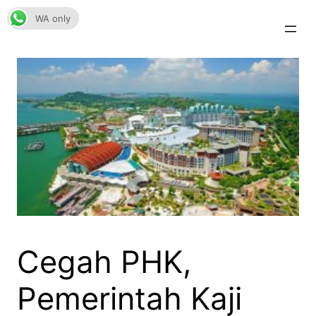
Skip
WA only
to
content
Cegah PHK,
Pemerintah Kaji