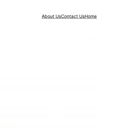
About Us
Contact Us
Home