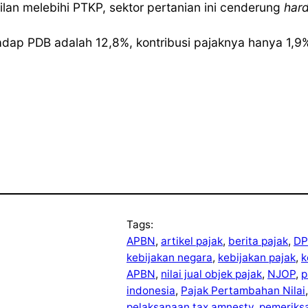
ilan melebihi PTKP, sektor pertanian ini cenderung
hard
erhadap PDB adalah 12,8%, kontribusi pajaknya hanya 1,
Tags:
APBN
, 
artikel pajak
, 
berita pajak
, 
DP
kebijakan negara
, 
kebijakan pajak
, 
k
APBN
, 
nilai jual objek pajak
, 
NJOP
, 
p
indonesia
, 
Pajak Pertambahan Nilai
,
pelaksanaan tax amnesty
, 
pemeriks