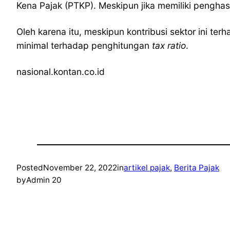
Kena Pajak (PTKP). Meskipun jika memiliki penghas
Oleh karena itu, meskipun kontribusi sektor ini t
minimal terhadap penghitungan
tax ratio
.
nasional.kontan.co.id
Posted
November 22, 2022
in
artikel pajak
, 
Berita Pajak
by
Admin 20