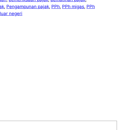
ak
, 
Pengampunan pajak
, 
PPh
, 
PPh migas
, 
PPh
luar negeri