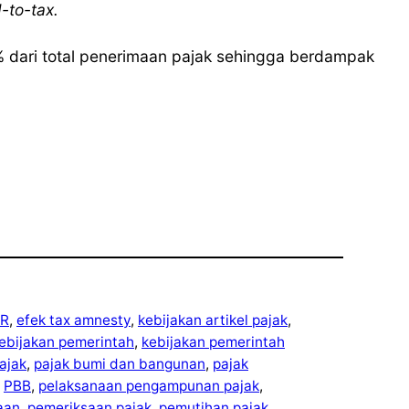
-to-tax.
9% dari total penerimaan pajak sehingga berdampak
R
, 
efek tax amnesty
, 
kebijakan artikel pajak
, 
ebijakan pemerintah
, 
kebijakan pemerintah
ajak
, 
pajak bumi dan bangunan
, 
pajak
 
PBB
, 
pelaksanaan pengampunan pajak
, 
aan
, 
pemeriksaan pajak
, 
pemutihan pajak
, 