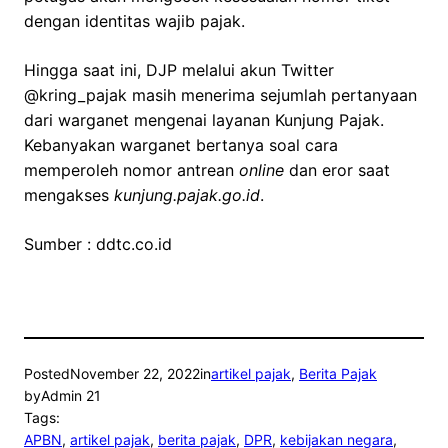
dengan identitas wajib pajak.
Hingga saat ini, DJP melalui akun Twitter
@kring_pajak masih menerima sejumlah pertanyaan
dari warganet mengenai layanan Kunjung Pajak.
Kebanyakan warganet bertanya soal cara
memperoleh nomor antrean
online
dan eror saat
mengakses
kunjung.pajak.go.id
.
Sumber : ddtc.co.id
Posted
November 22, 2022
in
artikel pajak
, 
Berita Pajak
by
Admin 21
Tags:
APBN
, 
artikel pajak
, 
berita pajak
, 
DPR
, 
kebijakan negara
, 