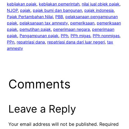
kebijakan pajak
, 
kebijakan pemerintah
, 
nilai jual objek pajak
, 
NJOP
, 
pajak
, 
pajak bumi dan bangunan
, 
pajak indonesia
, 
Pajak Pertambahan Nilai
, 
PBB
, 
pelaksanaan pengampunan
pajak
, 
pelaksanaan tax amnesty
, 
pemeriksaan
, 
pemeriksaan
pajak
, 
pemutihan pajak
, 
penerimaan negara
, 
penerimaan
pajak
, 
Pengampunan pajak
, 
PPh
, 
PPh migas
, 
PPh nonmigas
, 
PPn
, 
repatriasi dana
, 
repatriasi dana dari luar negeri
, 
tax
amnesty
Comments
Leave a Reply
Your email address will not be published.
Required