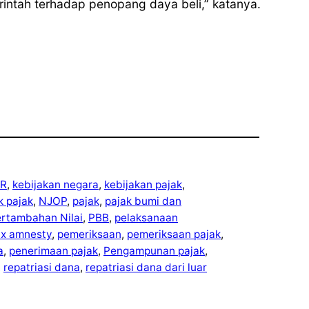
erintah terhadap penopang daya beli,” katanya.
R
, 
kebijakan negara
, 
kebijakan pajak
, 
ek pajak
, 
NJOP
, 
pajak
, 
pajak bumi dan
ertambahan Nilai
, 
PBB
, 
pelaksanaan
ax amnesty
, 
pemeriksaan
, 
pemeriksaan pajak
, 
a
, 
penerimaan pajak
, 
Pengampunan pajak
, 
, 
repatriasi dana
, 
repatriasi dana dari luar