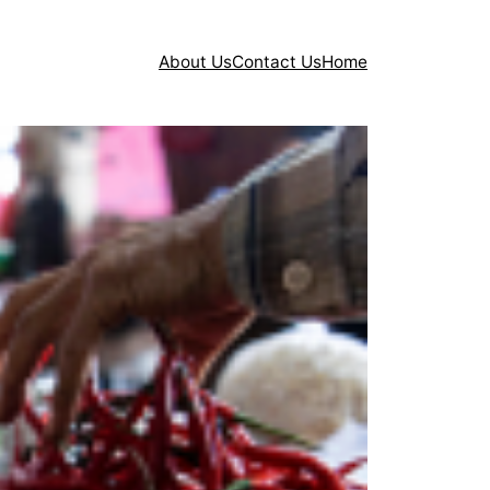
About Us
Contact Us
Home