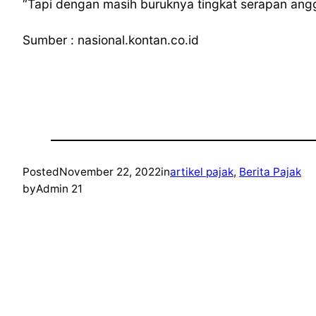
“Tapi dengan masih buruknya tingkat serapan angga
Sumber : nasional.kontan.co.id
Posted
November 22, 2022
in
artikel pajak
, 
Berita Pajak
by
Admin 21