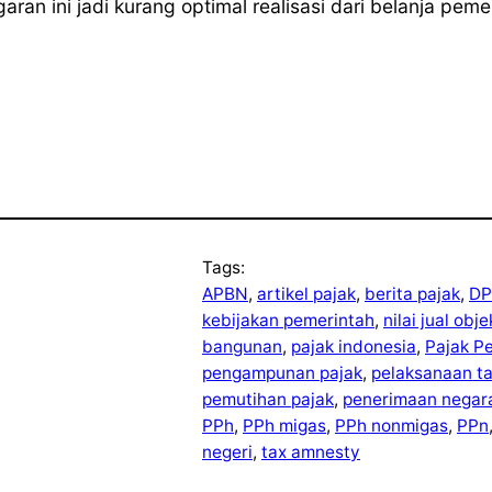
ran ini jadi kurang optimal realisasi dari belanja pem
Tags:
APBN
, 
artikel pajak
, 
berita pajak
, 
DP
kebijakan pemerintah
, 
nilai jual obj
bangunan
, 
pajak indonesia
, 
Pajak P
pengampunan pajak
, 
pelaksanaan t
pemutihan pajak
, 
penerimaan negar
PPh
, 
PPh migas
, 
PPh nonmigas
, 
PPn
negeri
, 
tax amnesty