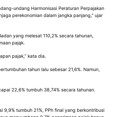
i Undang-undang Harmonisasi Peraturan Perpajakan
njaga perekonomian dalam jangka panjang,” ujar
 Badan yang melesat 110,2% secara tahunan,
imaan pająk.
pan pajak,” kata dia.
pertumbuhan tahun lalu sebesar 21,6%. Namun,
capai 22,6% tumbuh 38,74% secara tahunan.
i 9,9% tumbuh 21%, PPh final yang berkontribusi