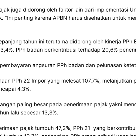
pajak juga didorong oleh faktor lain dari implementas
 “Ini penting karena APBN harus disehatkan untuk me
panjang tahun ini terutama didorong oleh kinerja PPh
 13,4%. PPh badan berkontribusi terhadap 20,6% pener
 pembayaran angsuran PPh badan dan pelunasan keteta
imaan PPh 22 Impor yang melesat 107,7%, melanjutkan 
encapai 4,3%.
ngan paling besar pada penerimaan pajak yakni men
ahun lalu sebesar 13,3%.
rimaan pajak tumbuh 47,2%, PPh 21 yang berkontribus