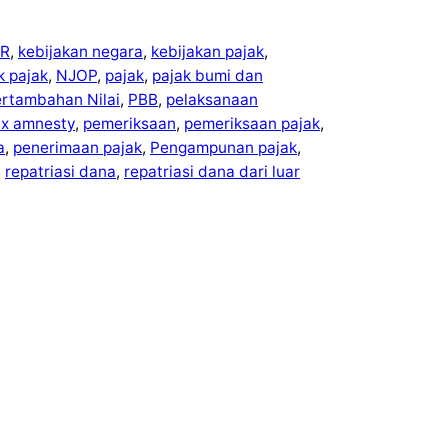
R
, 
kebijakan negara
, 
kebijakan pajak
, 
ek pajak
, 
NJOP
, 
pajak
, 
pajak bumi dan
ertambahan Nilai
, 
PBB
, 
pelaksanaan
ax amnesty
, 
pemeriksaan
, 
pemeriksaan pajak
, 
a
, 
penerimaan pajak
, 
Pengampunan pajak
, 
, 
repatriasi dana
, 
repatriasi dana dari luar