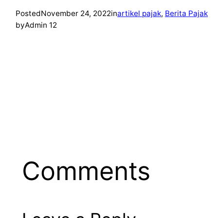
Posted
November 24, 2022
in
artikel pajak
, 
Berita Pajak
by
Admin 12
Comments