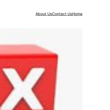
About Us
Contact Us
Home