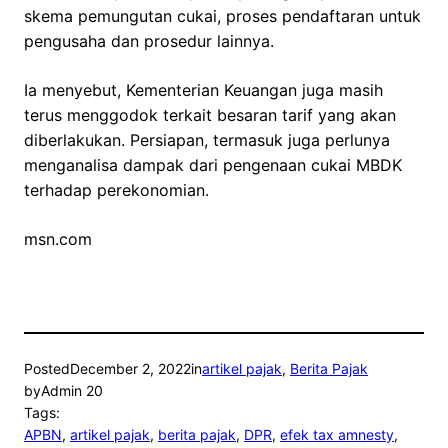
skema pemungutan cukai, proses pendaftaran untuk
pengusaha dan prosedur lainnya.
Ia menyebut, Kementerian Keuangan juga masih
terus menggodok terkait besaran tarif yang akan
diberlakukan. Persiapan, termasuk juga perlunya
menganalisa dampak dari pengenaan cukai MBDK
terhadap perekonomian.
msn.com
Posted
December 2, 2022
in
artikel pajak
, 
Berita Pajak
by
Admin 20
Tags:
APBN
, 
artikel pajak
, 
berita pajak
, 
DPR
, 
efek tax amnesty
, 