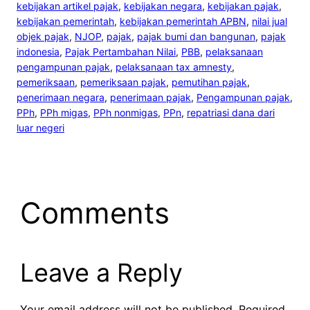
kebijakan artikel pajak
, 
kebijakan negara
, 
kebijakan pajak
, 
kebijakan pemerintah
, 
kebijakan pemerintah APBN
, 
nilai jual
objek pajak
, 
NJOP
, 
pajak
, 
pajak bumi dan bangunan
, 
pajak
indonesia
, 
Pajak Pertambahan Nilai
, 
PBB
, 
pelaksanaan
pengampunan pajak
, 
pelaksanaan tax amnesty
, 
pemeriksaan
, 
pemeriksaan pajak
, 
pemutihan pajak
, 
penerimaan negara
, 
penerimaan pajak
, 
Pengampunan pajak
, 
PPh
, 
PPh migas
, 
PPh nonmigas
, 
PPn
, 
repatriasi dana dari
luar negeri
Comments
Leave a Reply
Your email address will not be published.
Required