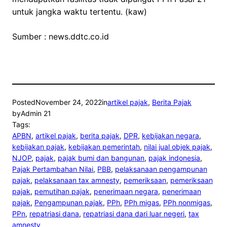
untuk jangka waktu tertentu. (kaw)
Sumber : news.ddtc.co.id
Posted
November 24, 2022
in
artikel pajak
, 
Berita Pajak
by
Admin 21
Tags:
APBN
, 
artikel pajak
, 
berita pajak
, 
DPR
, 
kebijakan negara
, 
kebijakan pajak
, 
kebijakan pemerintah
, 
nilai jual objek pajak
, 
NJOP
, 
pajak
, 
pajak bumi dan bangunan
, 
pajak indonesia
, 
Pajak Pertambahan Nilai
, 
PBB
, 
pelaksanaan pengampunan
pajak
, 
pelaksanaan tax amnesty
, 
pemeriksaan
, 
pemeriksaan
pajak
, 
pemutihan pajak
, 
penerimaan negara
, 
penerimaan
pajak
, 
Pengampunan pajak
, 
PPh
, 
PPh migas
, 
PPh nonmigas
, 
PPn
, 
repatriasi dana
, 
repatriasi dana dari luar negeri
, 
tax
amnesty